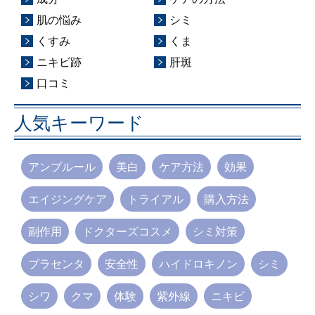
肌の悩み
シミ
くすみ
くま
ニキビ跡
肝斑
口コミ
人気キーワード
アンプルール
美白
ケア方法
効果
エイジングケア
トライアル
購入方法
副作用
ドクターズコスメ
シミ対策
プラセンタ
安全性
ハイドロキノン
シミ
シワ
クマ
体験
紫外線
ニキビ