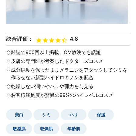
総合評価：
4.8
雑誌で900回以上掲載、CM放映でも話題
皮膚の専門医が考案した
ドクターズコスメ
成分純度を保ったままメラニンをアタックして
シミを
作らせない新型ハイドロキノン
を配合
乾燥しない潤いやハリや弾力を与える
お客様満足度が驚異の99%
のハイレベルコスメ
美白
シミ
ハリ
保湿
敏感肌
乾燥肌
年齢肌