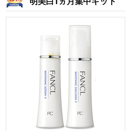
明美白1ヵ月集中キット