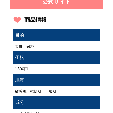
公式サイト
商品情報
目的
美白、保湿
価格
1,800円
肌質
敏感肌、乾燥肌、年齢肌
成分