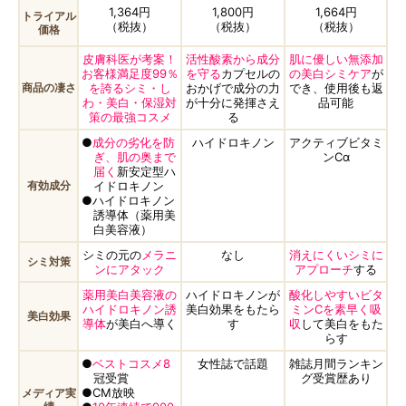
1,364円
1,800円
1,664円
トライアル
（税抜）
（税抜）
（税抜）
価格
皮膚科医が考案！
活性酸素から成分
肌に優しい無添加
お客様満足度99％
を守る
カプセルの
の美白シミケア
が
商品の凄さ
を誇るシミ・し
おかげで成分の力
でき、使用後も返
わ・美白・保湿対
が十分に発揮さえ
品可能
策の最強コスメ
る
●
成分の劣化を防
ハイドロキノン
アクティブビタミ
ぎ、肌の奥まで
ンCα
届く
新安定型ハ
有効成分
イドロキノン
●ハイドロキノン
誘導体（薬用美
白美容液）
シミの元の
メラニ
なし
消えにくいシミに
シミ対策
ンにアタック
アプローチ
する
薬用美白美容液の
ハイドロキノンが
酸化しやすいビタ
ハイドロキノン誘
美白効果をもたら
ミンCを素早く吸
美白効果
導体
が美白へ導く
す
収
して美白をもた
らす
●
ベストコスメ8
女性誌で話題
雑誌月間ランキン
冠受賞
グ受賞歴あり
●CM放映
メディア実