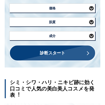
価格
肌質
成分
診断スタート
シミ・シワ・ハリ・ニキビ跡に効く
⼝コミで⼈気の美⽩美⼈コスメを発
表︕