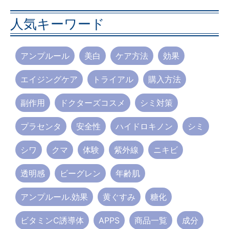
人気キーワード
アンプルール
美白
ケア方法
効果
エイジングケア
トライアル
購入方法
副作用
ドクターズコスメ
シミ対策
プラセンタ
安全性
ハイドロキノン
シミ
シワ
クマ
体験
紫外線
ニキビ
透明感
ビーグレン
年齢肌
アンプルール.効果
黄ぐすみ
糖化
ビタミンC誘導体
APPS
商品一覧
成分