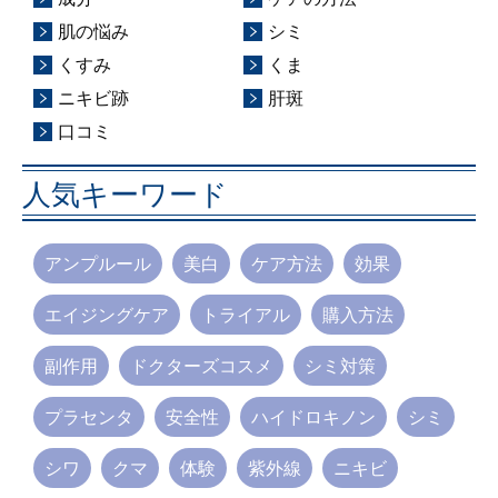
肌の悩み
シミ
くすみ
くま
ニキビ跡
肝斑
口コミ
人気キーワード
アンプルール
美白
ケア方法
効果
エイジングケア
トライアル
購入方法
副作用
ドクターズコスメ
シミ対策
プラセンタ
安全性
ハイドロキノン
シミ
シワ
クマ
体験
紫外線
ニキビ