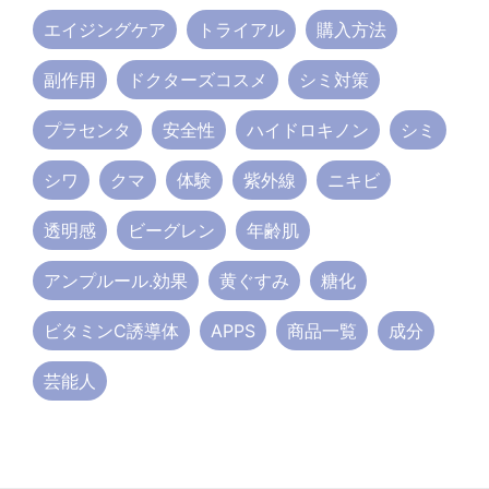
エイジングケア
トライアル
購入方法
副作用
ドクターズコスメ
シミ対策
プラセンタ
安全性
ハイドロキノン
シミ
シワ
クマ
体験
紫外線
ニキビ
透明感
ビーグレン
年齢肌
アンプルール.効果
黄ぐすみ
糖化
ビタミンC誘導体
APPS
商品一覧
成分
芸能人